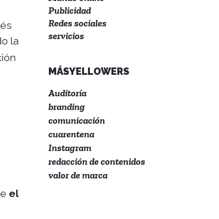
Publicidad
Redes sociales
ués
servicios
o la
ción
MÁSYELLOWERS
Auditoría
branding
comunicación
cuarentena
Instagram
redacción de contenidos
valor de marca
ue
el