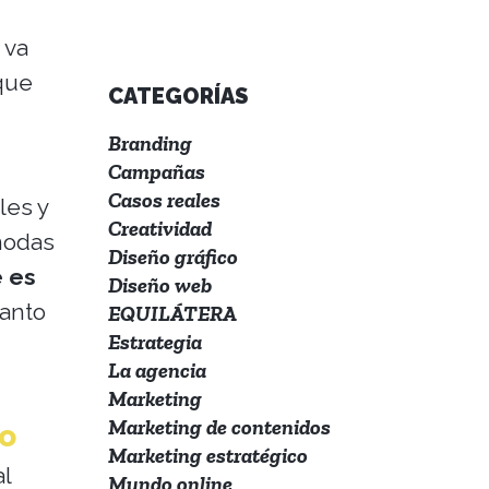
 va
 que
CATEGORÍAS
Branding
Campañas
Casos reales
les y
Creatividad
modas
Diseño gráfico
e es
Diseño web
tanto
EQUILÁTERA
Estrategia
La agencia
Marketing
Marketing de contenidos
o
Marketing estratégico
al
Mundo online