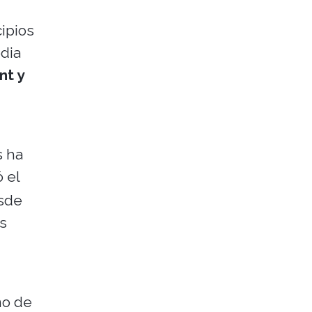
ipios
dia
t y
s ha
 el
esde
os
no de