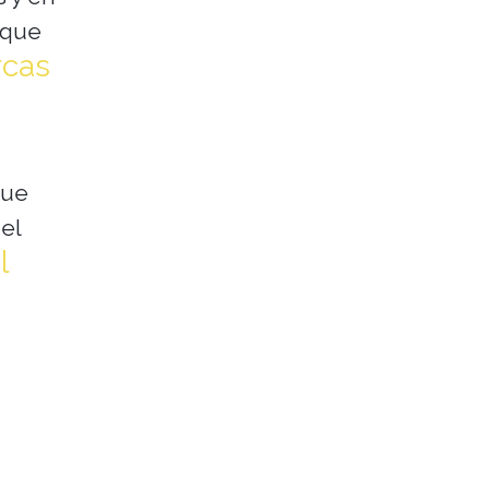
nque
rcas
que
el
l