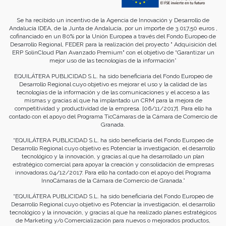
Se ha recibido un incentivo de la Agencia de Innovación y Desarrollo de
Andalucía IDEA, de la Junta de Andalucía, por un importe de 3.017,50 euros ,
cofinanciado en un 80% por la Unión Europea a través del Fondo Europeo de
Desarrollo Regional, FEDER para la realización del proyecto " Adquisición del
ERP SolinCloud Plan Avanzado Premium" con el objetivo de “Garantizar un
mejor uso de las tecnologías de la información”
EQUILÁTERA PUBLICIDAD S.L. ha sido beneficiaria del Fondo Europeo de
Desarrollo Regional cuyo objetivo es mejorar el uso y la calidad de las
tecnologías de la información y de las comunicaciones y el acceso a las
mismas y gracias al que ha implantado un CRM para la mejora de
competitividad y productividad de la empresa. [06/11/2017]. Para ello ha
contado con el apoyo del Programa TicCámaras de la Cámara de Comercio de
Granada.
“EQUILÁTERA PUBLICIDAD S.L. ha sido beneficiaria del Fondo Europeo de
Desarrollo Regional cuyo objetivo es Potenciar la investigación, el desarrollo
tecnológico y la innovación, y gracias al que ha desarrollado un plan
estratégico comercial para apoyar la creación y consolidación de empresas
innovadoras.04/12/2017. Para ello ha contado con el apoyo del Programa
InnoCámaras de la Cámara de Comercio de Granada.”
“EQUILÁTERA PUBLICIDAD S.L. ha sido beneficiaria del Fondo Europeo de
Desarrollo Regional cuyo objetivo es Potenciar la investigación, el desarrollo
tecnológico y la innovación, y gracias al que ha realizado planes estratégicos
de Marketing y/o Comercialización para nuevos o mejorados productos,