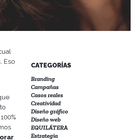
cual
. Eso
CATEGORÍAS
Branding
Campañas
Casos reales
 que
Creatividad
to
Diseño gráfico
g 100%
Diseño web
imos
EQUILÁTERA
Estrategia
orar