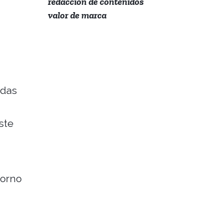
redacción de contenidos
valor de marca
idas
ste
torno