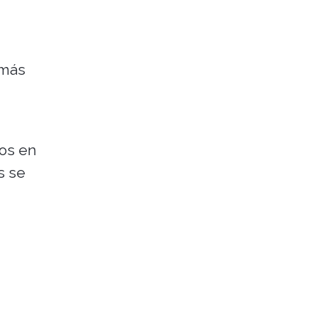
 más
os en
s se