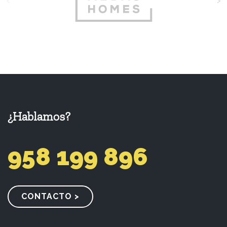
<
>
¿Hablamos?
958 199 896
CONTACTO >