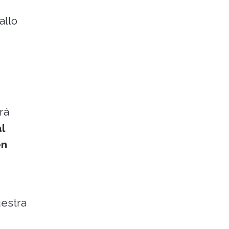
allo
rá
l
en
estra