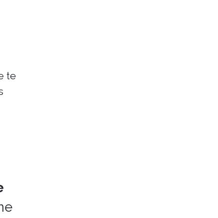
e te
s
e
ne