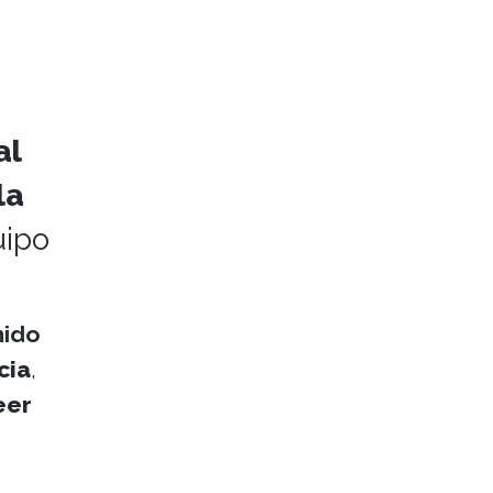
al
la
uipo
nido
cia
,
eer