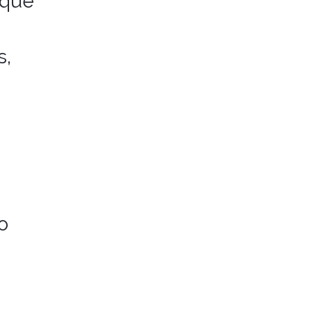
 que
s,
.
o