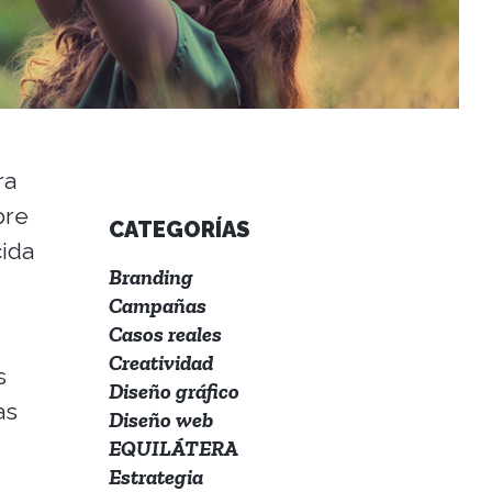
ra
bre
CATEGORÍAS
cida
Branding
Campañas
Casos reales
Creatividad
s
Diseño gráfico
as
Diseño web
EQUILÁTERA
Estrategia
n