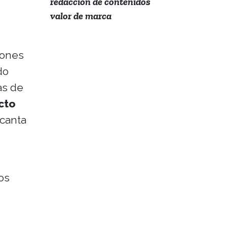
redacción de contenidos
valor de marca
iones
do
as de
cto
ncanta
os