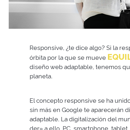
Responsive, ¿te dice algo? Si la re
EQUI
órbita por la que se mueve
diseño web adaptable, tenemos que
planeta.
El concepto responsive se ha unido
sin más en Google te aparecerán d
adaptable. La digitalización del m
der» a ello. PC, smartphone, tablet, 