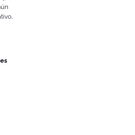
aún
tivo,
ues