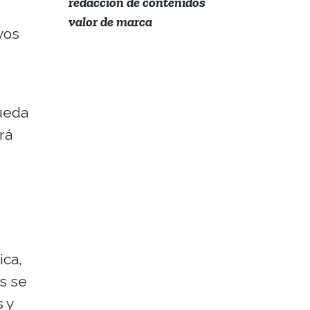
redacción de contenidos
valor de marca
vos
pueda
rá
ica,
s se
 y