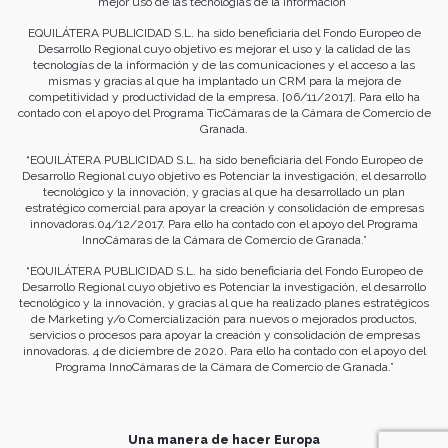
mejor uso de las tecnologías de la información”
EQUILÁTERA PUBLICIDAD S.L. ha sido beneficiaria del Fondo Europeo de
Desarrollo Regional cuyo objetivo es mejorar el uso y la calidad de las
tecnologías de la información y de las comunicaciones y el acceso a las
mismas y gracias al que ha implantado un CRM para la mejora de
competitividad y productividad de la empresa. [06/11/2017]. Para ello ha
contado con el apoyo del Programa TicCámaras de la Cámara de Comercio de
Granada.
“EQUILÁTERA PUBLICIDAD S.L. ha sido beneficiaria del Fondo Europeo de
Desarrollo Regional cuyo objetivo es Potenciar la investigación, el desarrollo
tecnológico y la innovación, y gracias al que ha desarrollado un plan
estratégico comercial para apoyar la creación y consolidación de empresas
innovadoras.04/12/2017. Para ello ha contado con el apoyo del Programa
InnoCámaras de la Cámara de Comercio de Granada.”
“EQUILÁTERA PUBLICIDAD S.L. ha sido beneficiaria del Fondo Europeo de
Desarrollo Regional cuyo objetivo es Potenciar la investigación, el desarrollo
tecnológico y la innovación, y gracias al que ha realizado planes estratégicos
de Marketing y/o Comercialización para nuevos o mejorados productos,
servicios o procesos para apoyar la creación y consolidación de empresas
innovadoras. 4 de diciembre de 2020. Para ello ha contado con el apoyo del
Programa InnoCámaras de la Cámara de Comercio de Granada.”
Una manera de hacer Europa