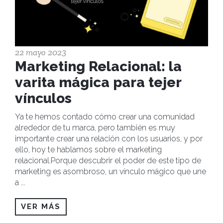
22 mayo 2023
Marketing Relacional: la
varita mágica para tejer
vínculos
Ya te hemos contado cómo crear una comunidad
alrededor de tu marca, pero también es muy
importante crear una relación con los usuarios, y por
ello, hoy te hablamos sobre el marketing
relacional.Porque descubrir el poder de este tipo de
marketing es asombroso, un vínculo mágico que une
a
...
VER MÁS