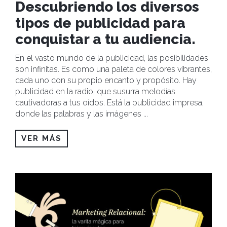
Descubriendo los diversos
tipos de publicidad para
conquistar a tu audiencia.
En el vasto mundo de la publicidad, las posibilidades
son infinitas. Es como una paleta de colores vibrantes,
cada uno con su propio encanto y propósito. Hay
publicidad en la radio, que susurra melodías
cautivadoras a tus oídos. Está la publicidad impresa,
donde las palabras y las imágenes
...
VER MÁS