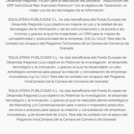
Desarrollo Regional, FEDER para la realización del proyecto " Adquisición del
ERP SolinCloud Plan Avanzado Premium" con el objetivo de “Garantizar un
mejor uso de las tecnologías de la información”
EQUILÁTERA PUBLICIDAD S.L. ha sido beneficiaria del Fondo Europeo de
Desarrollo Regional cuyo objetivo es mejorar el uso y la calidad de las
tecnologías de la información y de las comunicaciones y el acceso a las
mismas y gracias al que ha implantado un CRM para la mejora de
competitividad y productividad de la empresa. [06/11/2017]. Para ello ha
contado con el apoyo del Programa TicCámaras de la Cámara de Comercio de
Granada.
“EQUILÁTERA PUBLICIDAD S.L. ha sido beneficiaria del Fondo Europeo de
Desarrollo Regional cuyo objetivo es Potenciar la investigación, el desarrollo
tecnológico y la innovación, y gracias al que ha desarrollado un plan
estratégico comercial para apoyar la creación y consolidación de empresas
innovadoras.04/12/2017. Para ello ha contado con el apoyo del Programa
InnoCámaras de la Cámara de Comercio de Granada.”
“EQUILÁTERA PUBLICIDAD S.L. ha sido beneficiaria del Fondo Europeo de
Desarrollo Regional cuyo objetivo es Potenciar la investigación, el desarrollo
tecnológico y la innovación, y gracias al que ha realizado planes estratégicos
de Marketing y/o Comercialización para nuevos o mejorados productos,
servicios o procesos para apoyar la creación y consolidación de empresas
innovadoras. 4 de diciembre de 2020. Para ello ha contado con el apoyo del
Programa InnoCámaras de la Cámara de Comercio de Granada.”