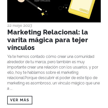
22 mayo 2023
Marketing Relacional: la
varita mágica para tejer
vínculos
Ya te hemos contado cómo crear una comunidad
alrededor de tu marca, pero también es muy
importante crear una relación con los usuarios, y por
ello, hoy te hablamos sobre el marketing
relacional.Porque descubrir el poder de este tipo de
marketing es asombroso, un vínculo mágico que une
a
...
VER MÁS