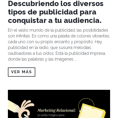
Descubriendo los diversos
tipos de publicidad para
conquistar a tu audiencia.
En el vasto mundo de la publicidad, las posibilidades
son infinitas. Es como una paleta de colores vibrantes,
cada uno con su propio encanto y propósito. Hay
publicidad en la radio, que susurra melodías
cautivadoras a tus oídos. Está la publicidad impresa,
donde las palabras y las imágenes
...
VER MÁS