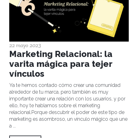
22 mayo 2023
Marketing Relacional: la
varita mágica para tejer
vínculos
Ya te hemos contado cómo crear una comunidad
alrededor de tu marca, pero también es muy
importante crear una relación con los usuarios, y por
ello, hoy te hablamos sobre el marketing
relacional.Porque descubrir el poder de este tipo de
marketing es asombroso, un vínculo mágico que une
a
...