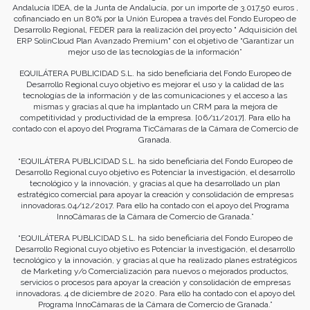
Andalucía IDEA, de la Junta de Andalucía, por un importe de 3.017,50 euros ,
cofinanciado en un 80% por la Unión Europea a través del Fondo Europeo de
Desarrollo Regional, FEDER para la realización del proyecto " Adquisición del
ERP SolinCloud Plan Avanzado Premium" con el objetivo de “Garantizar un
mejor uso de las tecnologías de la información”
EQUILÁTERA PUBLICIDAD S.L. ha sido beneficiaria del Fondo Europeo de
Desarrollo Regional cuyo objetivo es mejorar el uso y la calidad de las
tecnologías de la información y de las comunicaciones y el acceso a las
mismas y gracias al que ha implantado un CRM para la mejora de
competitividad y productividad de la empresa. [06/11/2017]. Para ello ha
contado con el apoyo del Programa TicCámaras de la Cámara de Comercio de
Granada.
“EQUILÁTERA PUBLICIDAD S.L. ha sido beneficiaria del Fondo Europeo de
Desarrollo Regional cuyo objetivo es Potenciar la investigación, el desarrollo
tecnológico y la innovación, y gracias al que ha desarrollado un plan
estratégico comercial para apoyar la creación y consolidación de empresas
innovadoras.04/12/2017. Para ello ha contado con el apoyo del Programa
InnoCámaras de la Cámara de Comercio de Granada.”
“EQUILÁTERA PUBLICIDAD S.L. ha sido beneficiaria del Fondo Europeo de
Desarrollo Regional cuyo objetivo es Potenciar la investigación, el desarrollo
tecnológico y la innovación, y gracias al que ha realizado planes estratégicos
de Marketing y/o Comercialización para nuevos o mejorados productos,
servicios o procesos para apoyar la creación y consolidación de empresas
innovadoras. 4 de diciembre de 2020. Para ello ha contado con el apoyo del
Programa InnoCámaras de la Cámara de Comercio de Granada.”