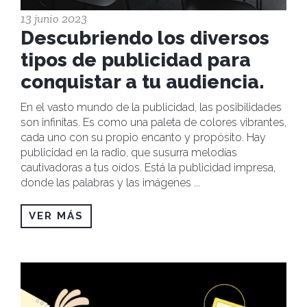
13 junio 2023
Descubriendo los diversos
tipos de publicidad para
conquistar a tu audiencia.
En el vasto mundo de la publicidad, las posibilidades
son infinitas. Es como una paleta de colores vibrantes,
cada uno con su propio encanto y propósito. Hay
publicidad en la radio, que susurra melodías
cautivadoras a tus oídos. Está la publicidad impresa,
donde las palabras y las imágenes
...
VER MÁS