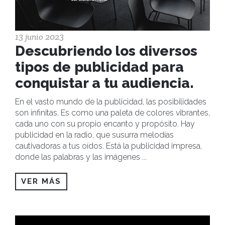
13 junio 2023
Descubriendo los diversos
tipos de publicidad para
conquistar a tu audiencia.
En el vasto mundo de la publicidad, las posibilidades
son infinitas. Es como una paleta de colores vibrantes,
cada uno con su propio encanto y propósito. Hay
publicidad en la radio, que susurra melodías
cautivadoras a tus oídos. Está la publicidad impresa,
donde las palabras y las imágenes
...
VER MÁS