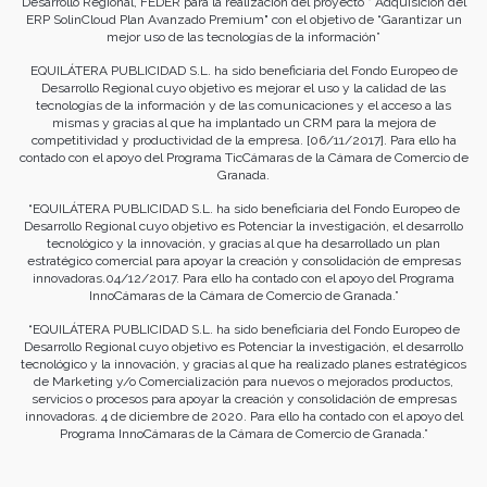
Desarrollo Regional, FEDER para la realización del proyecto " Adquisición del
ERP SolinCloud Plan Avanzado Premium" con el objetivo de “Garantizar un
mejor uso de las tecnologías de la información”
EQUILÁTERA PUBLICIDAD S.L. ha sido beneficiaria del Fondo Europeo de
Desarrollo Regional cuyo objetivo es mejorar el uso y la calidad de las
tecnologías de la información y de las comunicaciones y el acceso a las
mismas y gracias al que ha implantado un CRM para la mejora de
competitividad y productividad de la empresa. [06/11/2017]. Para ello ha
contado con el apoyo del Programa TicCámaras de la Cámara de Comercio de
Granada.
“EQUILÁTERA PUBLICIDAD S.L. ha sido beneficiaria del Fondo Europeo de
Desarrollo Regional cuyo objetivo es Potenciar la investigación, el desarrollo
tecnológico y la innovación, y gracias al que ha desarrollado un plan
estratégico comercial para apoyar la creación y consolidación de empresas
innovadoras.04/12/2017. Para ello ha contado con el apoyo del Programa
InnoCámaras de la Cámara de Comercio de Granada.”
“EQUILÁTERA PUBLICIDAD S.L. ha sido beneficiaria del Fondo Europeo de
Desarrollo Regional cuyo objetivo es Potenciar la investigación, el desarrollo
tecnológico y la innovación, y gracias al que ha realizado planes estratégicos
de Marketing y/o Comercialización para nuevos o mejorados productos,
servicios o procesos para apoyar la creación y consolidación de empresas
innovadoras. 4 de diciembre de 2020. Para ello ha contado con el apoyo del
Programa InnoCámaras de la Cámara de Comercio de Granada.”